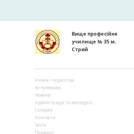
Вище професійне
училище № 35 м.
Стрий
Учням і педагогам
Вступникам
Новини
Адміністрація та викладачі
Галерея
Контакти
Звіти
Професії