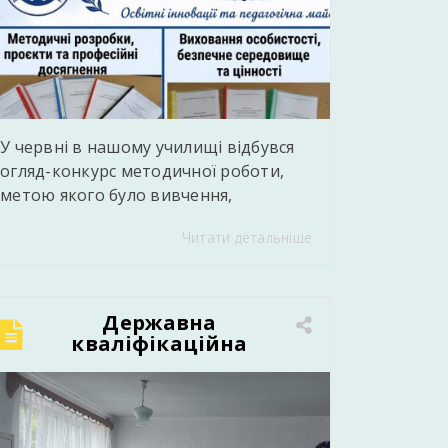
У червні в нашому училищі відбувся
огляд-конкурс методичної роботи,
метою якого було вивчення,
узагальнення та популяризація
Читати детальніше
кращого педагогічного досвіду,
сучасних методичних напрацювань і
творчих здобутків педагогів. Під час
конкурсу педагогічні працівники
Державна
представили власні методичні
кваліфікаційна
атестація: випускники
розробки уроків і виховних заходів,
групи №7 успішно
дидактичні матеріали, навчальні
підтвердили
посібники, тестові завдання, освітні
професійну
проєкти, презентації, відеоматеріали