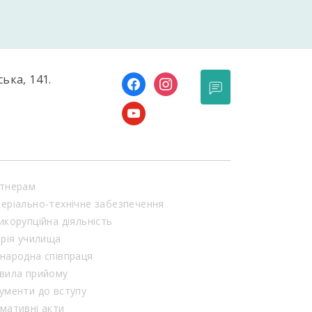
ська, 141.
facebook
instagram
youtube
тнерам
еріально-технічне забезпечення
икорупційна діяльність
орія училища
народна співпраця
вила прийому
ументи до вступу
мативні акти