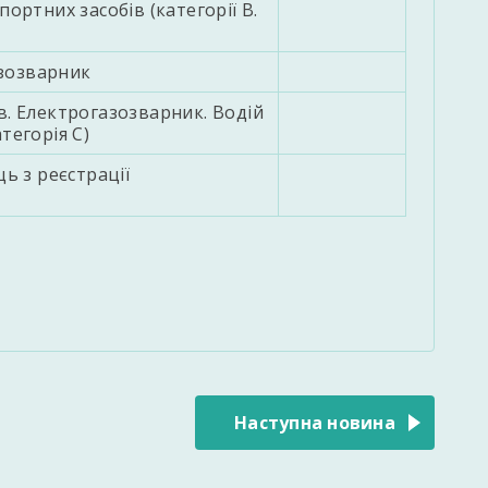
ортних засобів (категорії В.
зозварник
в. Електрогазозварник. Водій
тегорія С)
ь з реєстрації
Наступна новина