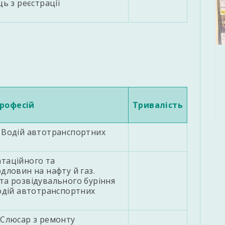
ь з реєстрації
рофесій
Тривалiсть
 Водій автотранспортних
таційного та
дловин на нафту й газ.
та розвідувального буріння
Водій автотранспортних
 Слюсар з ремонту