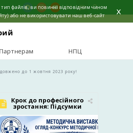
facebook
instagram
youtube
 тип файлів, ви повинні відповідним чином
x
йту) або не використовувати наш веб-сайт
рий
Партнерам
НПЦ
довжено до 1 жовтня 2023 року!
Крок до професійного
зростання: Підсумки
огляду-конкурсу
методичної роботи в
нашому училищі