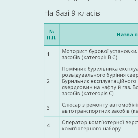
На базі 9 класів
№
Назва п
П.П.
Моторист бурової установки.
1
засобів (категорії В С)
Помічник бурильника експлуа
розвідувального буріння свер
2
Бурильник експлуатаційного 
свердловин на нафту й газ. 
засобів (категорія С)
Слюсар з ремонту автомобілі
3
автотранспортних засобів (ка
Оператор комп’ютерної верс
4
комп’ютерного набору