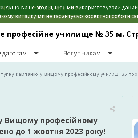
e, якщо ви не згодні, щоб ми використовували даний
141.
+38 (03245) 5-64-50
кому випадку ми не гарантуємо коректної роботи са
е професійне училище № 35 м. Ст
едагогам
Вступникам
ступну кампанію у Вищому професійному училищі 35 про
 у Вищому професійному
но до 1 жовтня 2023 року!