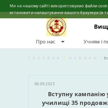
Skip
Ми на нашому сайті використовуємо файли cooki
Україна, 82400, м.Стрий вул. Львівська, 
to
встановити налаштування вашого браузера (в та
content
Вищ
Про нас
Учням і п
ГОЛОВНА
НОВИНИ
В
06.09.2023
Вступну кампанію
училищі 35 продовже