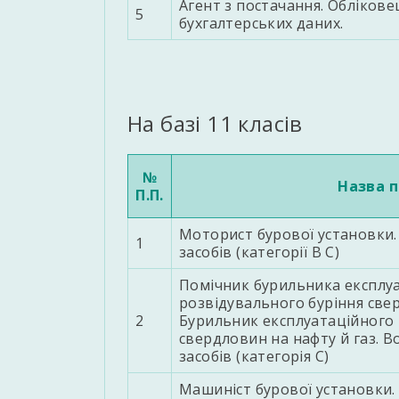
Агент з постачання. Обліковец
5
бухгалтерських даних.
На базі 11 класів
№
Назва п
П.П.
Моторист бурової установки.
1
засобів (категорії В С)
Помічник бурильника експлуа
розвідувального буріння свер
2
Бурильник експлуатаційного 
свердловин на нафту й газ. 
засобів (категорія С)
Машиніст бурової установки.