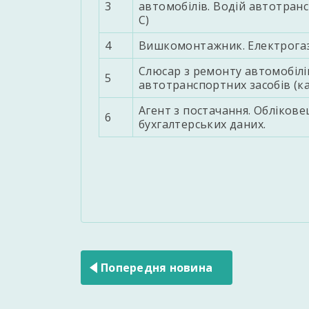
3
автомобілів. Водій автотрансп
С)
4
Вишкомонтажник. Електрога
Слюсар з ремонту автомобілі
5
автотранспортних засобів (ка
Агент з постачання. Обліковец
6
бухгалтерських даних.
Навігація
записів
Попередня новина