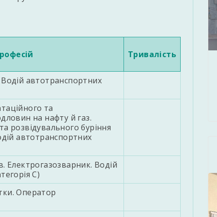
рофесій
Тривалiсть
 Водій автотранспортних
таційного та
дловин на нафту й газ.
та розвідувального буріння
Водій автотранспортних
в. Електрогазозварник. Водій
тегорія С)
тки. Оператор