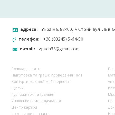
aдресa:
Україна, 82400, м.Стрий вул. Львів
телефон:
+38 (03245) 5-64-50
e-mail:
vpuch35@gmail.com
Розклад занять
Пар
Підготовка та графік проведення НМТ
Мат
Конкурси фахової майстерності
Ант
Гуртки
Іст
Гуртожиток та їдальня
Між
Учнівське самоврядування
Пра
Центр кар’єри
Док
Інклюзивне навчання
Нор