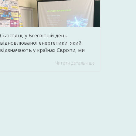
самостійної професійної діяльності у
сфері інформаційних технологій та […]
Сьогодні, у Всесвітній день
відновлюваної енергетики, який
відзначають у країнах Європи, ми
провели для здобувачів освіти
Читати детальніше
захопливий практичний захід.
Викладач фізики та астрономії
Єднорович Андрій Тарасович Andriy
Jednorovich підготував для молоді
інтерактивну презентацію про
перспективність «зелених»
технологій, а головною родзинкою
стала демонстрація діючої міні-СЕС,
зібраної власноруч. Учні не лише
побачили роботу реальної системи в