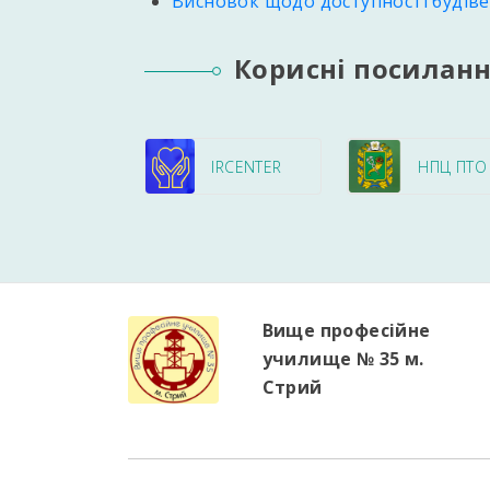
Висновок щодо доступності будівел
Корисні посилан
IRCENTER
НПЦ ПТО
Вище професійне
училище № 35 м.
Стрий