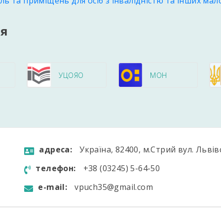
ь та приміщень для осіб з інвалідністю та інших ма
ня
УЦОЯО
МОН
aдресa:
Україна, 82400, м.Стрий вул. Львів
телефон:
+38 (03245) 5-64-50
e-mail:
vpuch35@gmail.com