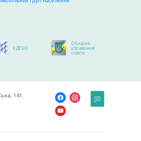
ломобільних груп населення
Обласне
ЄДЕБО
управління
освіти
ська, 141.
facebook
instagram
youtube