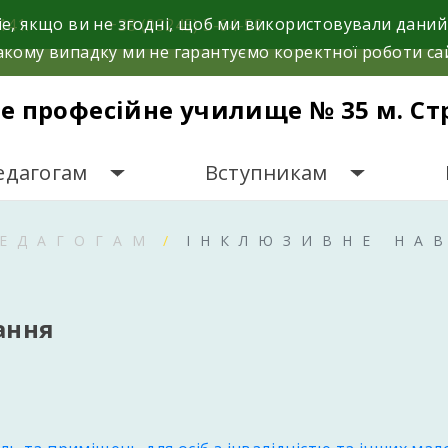
e, якщо ви не згодні, щоб ми використовували даний
141.
+38 (03245) 5-64-50
кому випадку ми не гарантуємо коректної роботи са
е професійне училище № 35 м. Ст
едагогам
Вступникам
ПЕДАГОГАМ
ІНКЛЮЗИВНЕ НА
ання