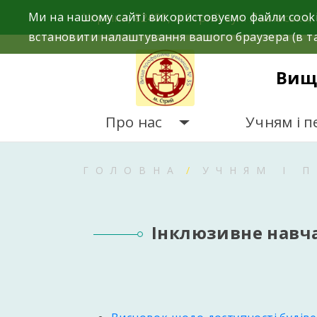
Skip
Ми на нашому сайті використовуємо файли cooki
Україна, 82400, м.Стрий вул. Львівська, 
to
встановити налаштування вашого браузера (в та
content
Вищ
Про нас
Учням і п
ГОЛОВНА
УЧНЯМ І 
Інклюзивне навч