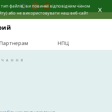
facebook
instagram
youtube
 тип файлів, ви повинні відповідним чином
x
йту) або не використовувати наш веб-сайт
рий
Партнерам
НПЦ
ВЧАННЯ