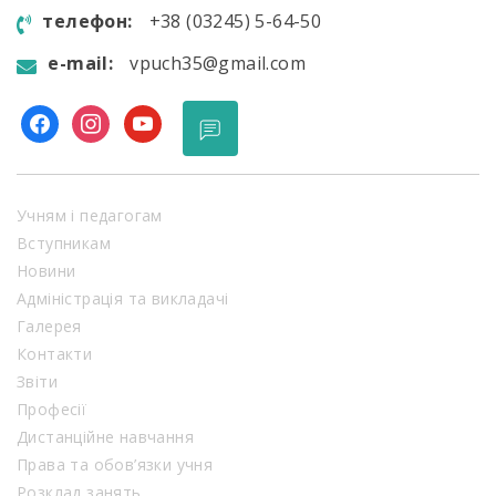
телефон:
+38 (03245) 5-64-50
e-mail:
vpuch35@gmail.com
facebook
instagram
youtube
Учням і педагогам
Вступникам
Новини
Адміністрація та викладачі
Галерея
Контакти
Звіти
Професії
Дистанційне навчання
Права та обов’язки учня
Розклад занять