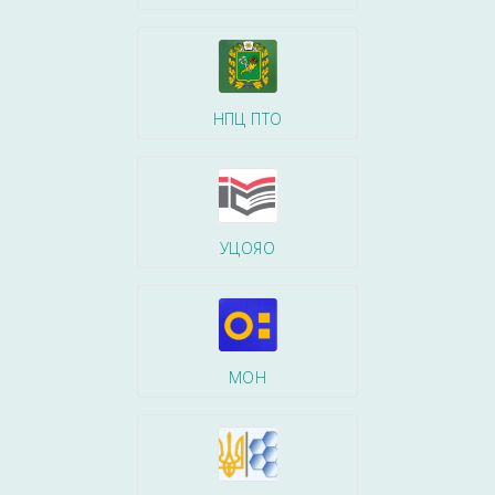
НПЦ ПТО
УЦОЯО
МОН