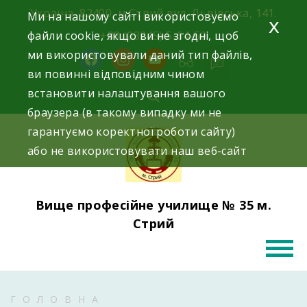
Skip
Україна, 82400, м.Стрий вул. Львівська, 141.
Ми на нашому сайті використовуємо
x
to
файли cookie, якщо ви не згодні, щоб
+38 (03245) 5-64-50
content
ми використовували даний тип файлів,
facebook
instagram
youtube
ви повинні відповідним чином
встановити налаштування вашого
браузера (в такому випадку ми не
гарантуємо коректної роботи сайту)
або не використовувати наш веб-сайт
Вище професійне училище № 35 м.
Стрий
ГОЛОВНА