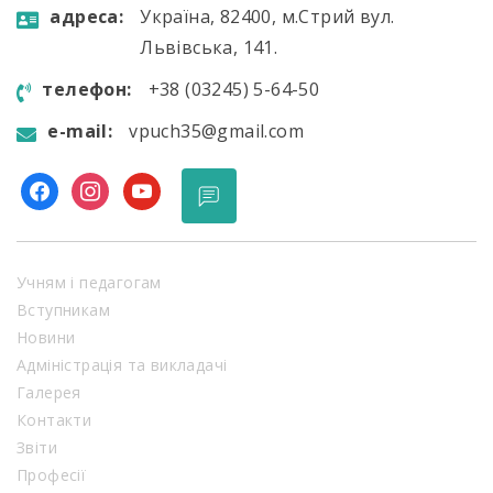
aдресa:
Україна, 82400, м.Стрий вул.
Львівська, 141.
телефон:
+38 (03245) 5-64-50
e-mail:
vpuch35@gmail.com
facebook
instagram
youtube
Учням і педагогам
Вступникам
Новини
Адміністрація та викладачі
Галерея
Контакти
Звіти
Професії