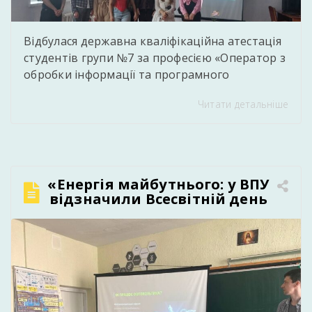
Відбулася державна кваліфікаційна атестація
студентів групи №7 за професією «Оператор з
обробки інформації та програмного
забезпечення. Обліковець з реєстрації
Читати детальніше
бухгалтерських даних». Під час атестації
студенти продемонстрували високий рівень
теоретичних знань, практичних умінь та
професійних компетентностей, набутих у
процесі навчання. Випускники успішно
«Енергія майбутнього: у ВПУ
виконали кваліфікаційні завдання,
відзначили Всесвітній день
підтвердивши готовність до самостійної
відновлюваної енергетики»
професійної діяльності у сфері інформаційних
технологій та […]