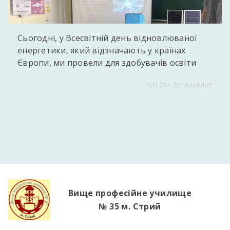
Сьогодні, у Всесвітній день відновлюваної
енергетики, який відзначають у країнах
Європи, ми провели для здобувачів освіти
захопливий практичний захід. Викладач
Читати детальніше
фізики та астрономії Єднорович Андрій
Тарасович Andriy Jednorovich підготував для
молоді інтерактивну презентацію про
перспективність «зелених» технологій, а
головною родзинкою стала демонстрація
діючої міні-СЕС, зібраної власноруч. Учні не
лише побачили роботу реальної системи в дії,
[…]
Вище професійне училище
№ 35 м. Стрий