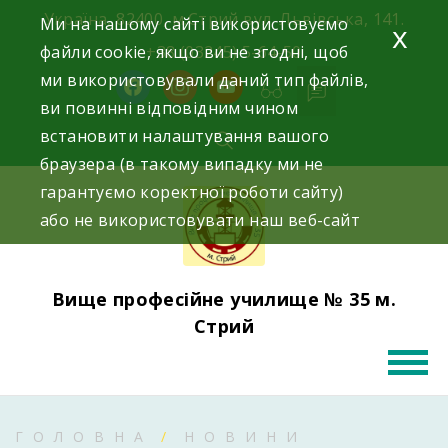
Skip
Україна, 82400, м.Стрий вул. Львівська, 141.
Ми на нашому сайті використовуємо
x
to
файли cookie, якщо ви не згодні, щоб
+38 (03245) 5-64-50
content
ми використовували даний тип файлів,
facebook
instagram
youtube
ви повинні відповідним чином
встановити налаштування вашого
браузера (в такому випадку ми не
гарантуємо коректної роботи сайту)
або не використовувати наш веб-сайт
Вище професійне училище № 35 м.
Стрий
ГОЛОВНА
НОВИНИ