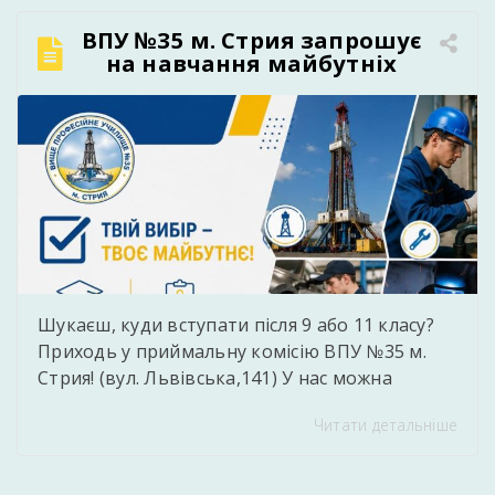
процесі навчання. Випускники успішно
ВПУ №35 м. Стрия запрошує
виконали кваліфікаційні завдання,
на навчання майбутніх
підтвердивши готовність до самостійної
вступників
професійної діяльності у сфері інформаційних
технологій та […]
Шукаєш, куди вступати після 9 або 11 класу?
Приходь у приймальну комісію ВПУ №35 м.
Стрия! (вул. Львівська,141) У нас можна
здобути затребувані професії: від IT та
Читати детальніше
готельної справи до водійських, технічних і
нафтогазових спеціальностей. Допоможемо з
вибором професії та розкажемо все про