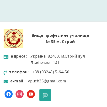
вступ. Чекаємо саме на тебе! Пиши у приватні
повідомлення або звертайся до […]
Вище професійне училище
№ 35 м. Стрий
aдресa:
Україна, 82400, м.Стрий вул.
Львівська, 141.
телефон:
+38 (03245) 5-64-50
e-mail:
vpuch35@gmail.com
facebook
instagram
youtube