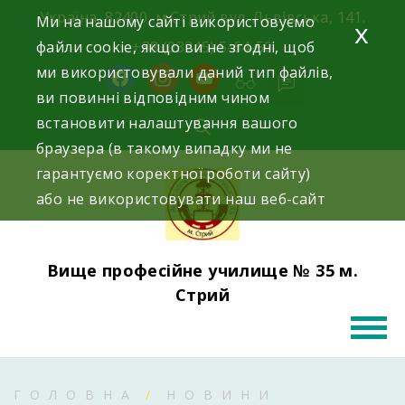
Skip
Україна, 82400, м.Стрий вул. Львівська, 141.
Ми на нашому сайті використовуємо
x
to
файли cookie, якщо ви не згодні, щоб
+38 (03245) 5-64-50
content
ми використовували даний тип файлів,
facebook
instagram
youtube
ви повинні відповідним чином
встановити налаштування вашого
браузера (в такому випадку ми не
гарантуємо коректної роботи сайту)
або не використовувати наш веб-сайт
Вище професійне училище № 35 м.
Стрий
ГОЛОВНА
НОВИНИ