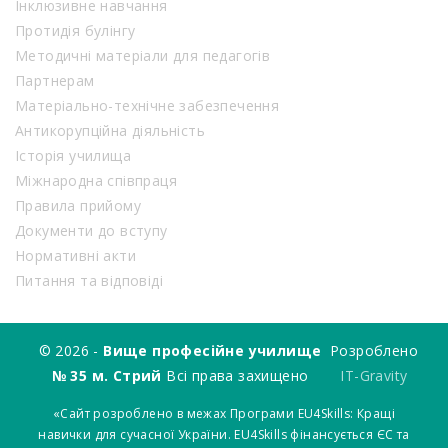
Інклюзивне навчання
Протидія булінгу
Методичні матеріали для педагогів
Партнерам
Матеріально-технічне забезпечення
Антикорупційна діяльність
Історія училища
Міжнародна співпраця
Правила прийому
Документи до вступу
Нормативні акти
Питання та відповіді
© 2026 -
Вище професійне училище
Розроблено
№ 35 м. Стрий
Всі права захищено
IT-Gravity
«Сайт розроблено в межах Програми EU4Skills: Кращі
навички для сучасної України. EU4Skills фінансується ЄС та