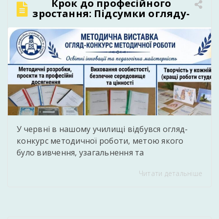
Крок до професійного
зростання: Підсумки огляду-
конкурсу методичної роботи
в нашому училищі
У червні в нашому училищі відбувся огляд-
конкурс методичної роботи, метою якого
було вивчення, узагальнення та
популяризація кращого педагогічного
Читати детальніше
досвіду, сучасних методичних напрацювань і
творчих здобутків педагогів. Під час конкурсу
педагогічні працівники представили власні
методичні розробки уроків і виховних