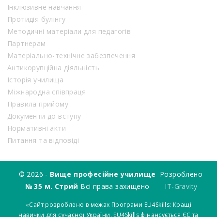
Інклюзивне навчання
Протидія булінгу
Методичні матеріали для педагогів
Партнерам
Матеріально-технічне забезпечення
Антикорупційна діяльність
Історія училища
Міжнародна співпраця
Правила прийому
Документи до вступу
Нормативні акти
Питання та відповіді
© 2026 -
Вище професійне училище
Розроблено
№ 35 м. Стрий
Всі права захищено
IT-Gravity
«Сайт розроблено в межах Програми EU4Skills: Кращі
навички для сучасної України. EU4Skills фінансується ЄС та