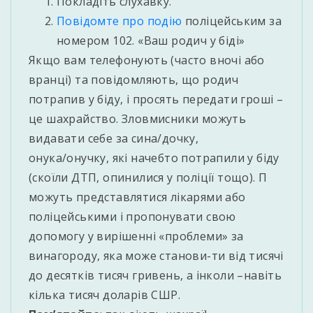
Покладіть слухавку.
Повідомте про подію
поліцейським за
номером 102. «Ваш родич у біді»
Якщо вам телефонують (часто вночі або
вранці) та повідомляють, що родич
потрапив у біду, і просять передати гроші –
це шахрайство. Зловмисники можуть
видавати себе за сина/дочку,
онука/онучку, які начебто потрапили у біду
(скоїли ДТП, опинилися у поліції тощо). П
можуть представлятися лікарями або
поліцейськими і пропонувати свою
допомогу у вирішенні «проблеми» за
винагороду, яка може станови-ти від тисячі
до десятків тисяч гривень, а інколи –навіть
кілька тисяч доларів СШР.