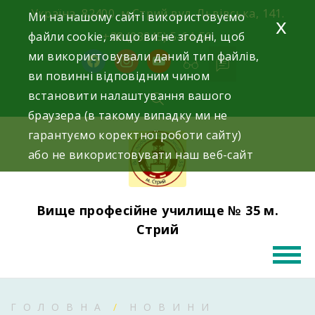
Skip
Україна, 82400, м.Стрий вул. Львівська, 141.
Ми на нашому сайті використовуємо
x
to
файли cookie, якщо ви не згодні, щоб
+38 (03245) 5-64-50
content
ми використовували даний тип файлів,
facebook
instagram
youtube
ви повинні відповідним чином
встановити налаштування вашого
браузера (в такому випадку ми не
гарантуємо коректної роботи сайту)
або не використовувати наш веб-сайт
Вище професійне училище № 35 м.
Стрий
ГОЛОВНА
НОВИНИ