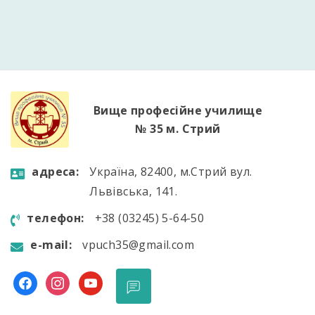
перспективність «зелених» технологій, а
головною родзинкою стала демонстрація
діючої міні-СЕС, зібраної власноруч. Учні не
лише побачили роботу реальної системи в дії,
[…]
Вище професійне училище
№ 35 м. Стрий
aдресa:
Україна, 82400, м.Стрий вул.
Львівська, 141.
телефон:
+38 (03245) 5-64-50
e-mail:
vpuch35@gmail.com
facebook
instagram
youtube