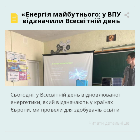
професійних компетентностей, набутих у
процесі навчання. Випускники успішно
«Енергія майбутнього: у ВПУ
виконали кваліфікаційні завдання,
відзначили Всесвітній день
підтвердивши готовність до самостійної
відновлюваної енергетики»
професійної діяльності у сфері інформаційних
технологій та […]
Сьогодні, у Всесвітній день відновлюваної
енергетики, який відзначають у країнах
Європи, ми провели для здобувачів освіти
захопливий практичний захід. Викладач
Читати детальніше
фізики та астрономії Єднорович Андрій
Тарасович Andriy Jednorovich підготував для
молоді інтерактивну презентацію про