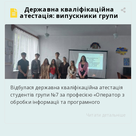
заходів, дидактичні матеріали, навчальні
Державна кваліфікаційна
посібники, тестові завдання, освітні проєкти,
атестація: випускники групи
презентації, відеоматеріали та інші авторські
№7 успішно підтвердили
напрацювання, спрямовані на […]
професійну кваліфікацію
Відбулася державна кваліфікаційна атестація
студентів групи №7 за професією «Оператор з
обробки інформації та програмного
забезпечення. Обліковець з реєстрації
Читати детальніше
бухгалтерських даних». Під час атестації
студенти продемонстрували високий рівень
теоретичних знань, практичних умінь та