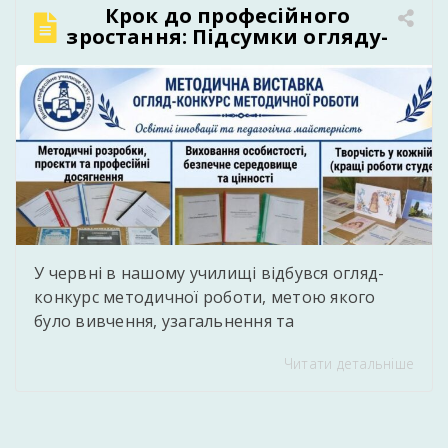
Крок до професійного
зростання: Підсумки огляду-
конкурсу методичної роботи
в нашому училищі
У червні в нашому училищі відбувся огляд-
конкурс методичної роботи, метою якого
було вивчення, узагальнення та
популяризація кращого педагогічного
Читати детальніше
досвіду, сучасних методичних напрацювань і
творчих здобутків педагогів. Під час конкурсу
педагогічні працівники представили власні
методичні розробки уроків і виховних