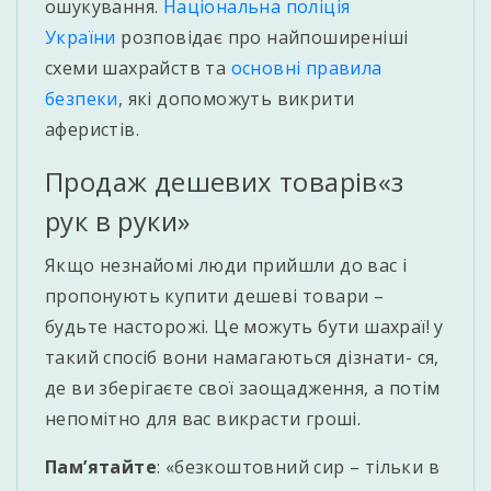
ошукування.
Національна поліція
України
розповідає про найпоширеніші
схеми шахрайств та
основні правила
безпеки
, які допоможуть викрити
аферистів.
Продаж дешевих товарів«з
рук в руки»
Якщо незнайомі люди прийшли до вас і
пропонують купити дешеві товари –
будьте насторожі. Це можуть бути шахраї! у
такий спосіб вони намагаються дізнати- ся,
де ви зберігаєте свої заощадження, а потім
непомітно для вас викрасти гроші.
Пам’ятайте
: «безкоштовний сир – тільки в