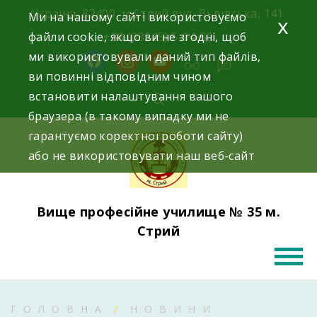
Skip
Україна, 82400, м.Стрий вул. Львівська, 141.
Ми на нашому сайті використовуємо
x
to
файли cookie, якщо ви не згодні, щоб
+38 (03245) 5-64-50
content
ми використовували даний тип файлів,
facebook
instagram
youtube
ви повинні відповідним чином
встановити налаштування вашого
браузера (в такому випадку ми не
гарантуємо коректної роботи сайту)
або не використовувати наш веб-сайт
Вище професійне училище № 35 м.
Стрий
ГОЛОВНА
НОВИНИ