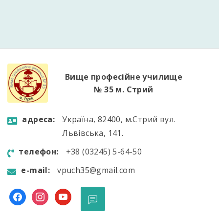
перспективність «зелених» технологій, а
головною родзинкою стала демонстрація
діючої міні-СЕС, зібраної власноруч. Учні не
лише побачили роботу реальної системи в дії,
[…]
Вище професійне училище
№ 35 м. Стрий
aдресa:
Україна, 82400, м.Стрий вул.
Львівська, 141.
телефон:
+38 (03245) 5-64-50
e-mail:
vpuch35@gmail.com
facebook
instagram
youtube