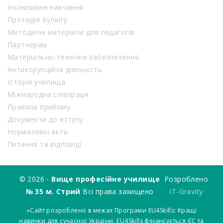
Інклюзивне навчання
Протидія булінгу
Методичні матеріали для педагогів
Партнерам
Матеріально-технічне забезпечення
Антикорупційна діяльність
Історія училища
Міжнародна співпраця
Правила прийому
Документи до вступу
Нормативні акти
Питання та відповіді
© 2026 -
Вище професійне училище
Розроблено
№ 35 м. Стрий
Всі права захищено
IT-Gravity
«Сайт розроблено в межах Програми EU4Skills: Кращі
навички для сучасної України. EU4Skills фінансується ЄС та