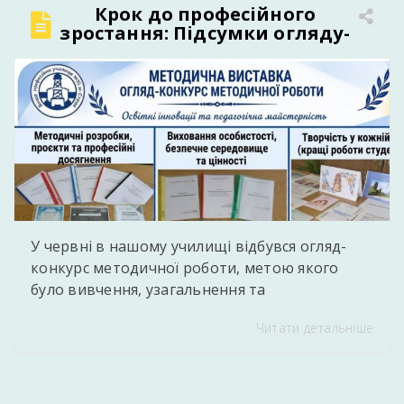
Крок до професійного
зростання: Підсумки огляду-
конкурсу методичної роботи
в нашому училищі
У червні в нашому училищі відбувся огляд-
конкурс методичної роботи, метою якого
було вивчення, узагальнення та
популяризація кращого педагогічного
Читати детальніше
досвіду, сучасних методичних напрацювань і
творчих здобутків педагогів. Під час конкурсу
педагогічні працівники представили власні
методичні розробки уроків і виховних