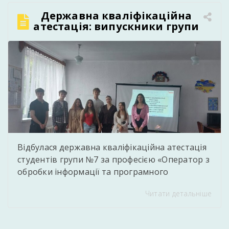
заходів, дидактичні матеріали, навчальні
Державна кваліфікаційна
посібники, тестові завдання, освітні проєкти,
атестація: випускники групи
презентації, відеоматеріали та інші авторські
№7 успішно підтвердили
напрацювання, спрямовані на […]
професійну кваліфікацію
Відбулася державна кваліфікаційна атестація
студентів групи №7 за професією «Оператор з
обробки інформації та програмного
забезпечення. Обліковець з реєстрації
Читати детальніше
бухгалтерських даних». Під час атестації
студенти продемонстрували високий рівень
теоретичних знань, практичних умінь та