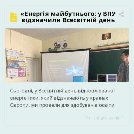
професійних компетентностей, набутих у
процесі навчання. Випускники успішно
«Енергія майбутнього: у ВПУ
виконали кваліфікаційні завдання,
відзначили Всесвітній день
підтвердивши готовність до самостійної
відновлюваної енергетики»
професійної діяльності у сфері інформаційних
технологій та […]
Сьогодні, у Всесвітній день відновлюваної
енергетики, який відзначають у країнах
Європи, ми провели для здобувачів освіти
захопливий практичний захід. Викладач
Читати детальніше
фізики та астрономії Єднорович Андрій
Тарасович Andriy Jednorovich підготував для
молоді інтерактивну презентацію про