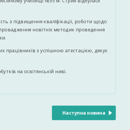
фесійному училищі №35 м. Стрия відбулася
сть з підвищення кваліфікації, роботи щодо
 впровадження новітніх методик проведення
ки.
них працівників з успішною атестацією, дякує
бутків на освітянській ниві.
Наступна новина