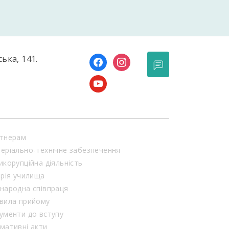
ська, 141.
facebook
instagram
youtube
тнерам
еріально-технічне забезпечення
икорупційна діяльність
орія училища
народна співпраця
вила прийому
ументи до вступу
мативні акти