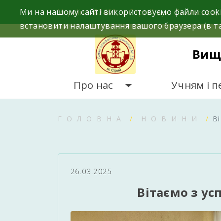
Skip
Ми на нашому сайті використовуємо файли cooki
Україна, 82400, м.Стрий вул. Львівська, 
to
встановити налаштування вашого браузера (в та
content
Вищ
Про нас
Учням і п
ГОЛОВНА
НОВИНИ
В
26.03.2025
Вітаємо з ус