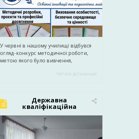
У червні в нашому училищі відбувся
огляд-конкурс методичної роботи,
метою якого було вивчення,
узагальнення та популяризація
Читати детальніше
кращого педагогічного досвіду,
сучасних методичних напрацювань і
творчих здобутків педагогів. Під час
конкурсу педагогічні працівники
Державна
представили власні методичні
кваліфікаційна
атестація: випускники
розробки уроків і виховних заходів,
групи №7 успішно
дидактичні матеріали, навчальні
підтвердили
посібники, тестові завдання, освітні
професійну
проєкти, презентації, відеоматеріали