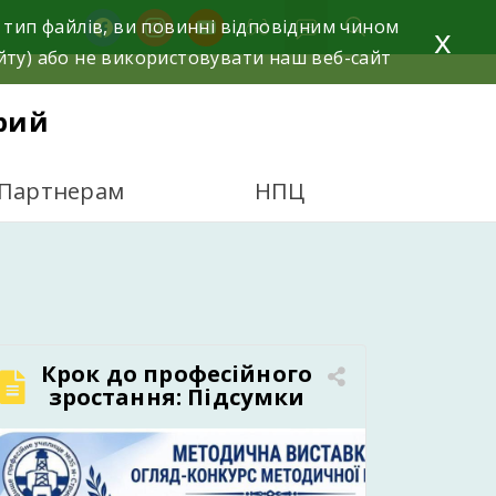
facebook
instagram
youtube
 тип файлів, ви повинні відповідним чином
x
йту) або не використовувати наш веб-сайт
рий
Партнерам
НПЦ
Крок до професійного
зростання: Підсумки
огляду-конкурсу
методичної роботи в
нашому училищі