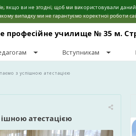
e, якщо ви не згодні, щоб ми використовували даний
141.
+38 (03245) 5-64-50
кому випадку ми не гарантуємо коректної роботи са
е професійне училище № 35 м. Ст
едагогам
Вступникам
ітаємо з успішною атестацією
пішною атестацією