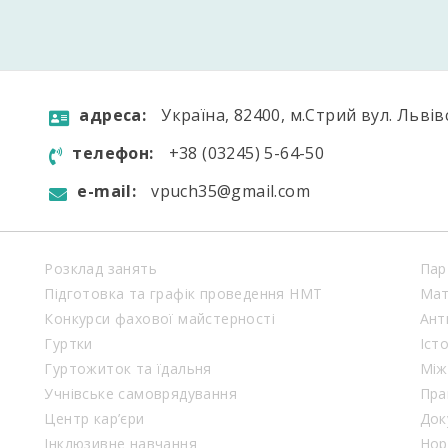
aдресa:
Україна, 82400, м.Стрий вул. Львів
телефон:
+38 (03245) 5-64-50
e-mail:
vpuch35@gmail.com
Розклад занять
Пар
Підготовка та графік проведення НМТ
Мат
Конкурси фахової майстерності
Ант
Гуртки
Іст
Гуртожиток та їдальня
Між
Учнівське самоврядування
Пра
Центр кар’єри
Док
Інклюзивне навчання
Нор