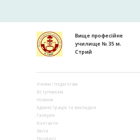
Вище професійне
училище № 35 м.
Стрий
Учням і педагогам
Вступникам
Новини
Адміністрація та викладачі
Галерея
Контакти
Звіти
Професії