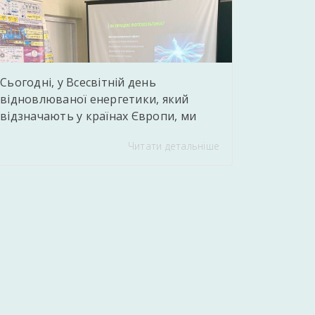
самостійної професійної діяльності у
сфері інформаційних технологій та […]
Сьогодні, у Всесвітній день
відновлюваної енергетики, який
відзначають у країнах Європи, ми
провели для здобувачів освіти
Читати детальніше
захопливий практичний захід.
Викладач фізики та астрономії
Єднорович Андрій Тарасович Andriy
Jednorovich підготував для молоді
інтерактивну презентацію про
перспективність «зелених»
технологій, а головною родзинкою
стала демонстрація діючої міні-СЕС,
зібраної власноруч. Учні не лише
побачили роботу реальної системи в