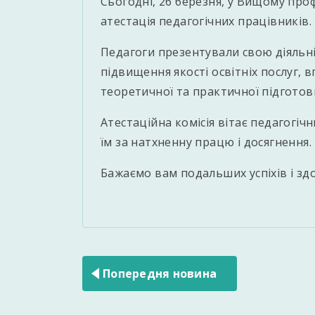
Сьогодні, 26 березня, у Вищому про
атестація педагогічних працівників.
Педагоги презентували свою діяльні
підвищення якості освітніх послуг,
теоретичної та практичної підготов
Атестаційна комісія вітає педагогіч
їм за натхненну працю і досягнення.
Бажаємо вам подальших успіхів і здо
Навігація
записів
Попередня новина